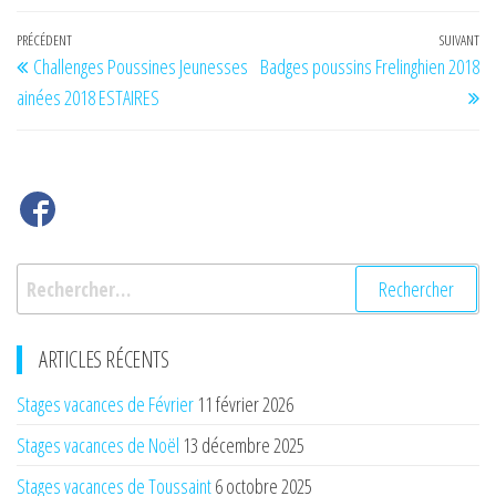
Navigation
Article
PRÉCÉDENT
SUIVANT
Art
Challenges Poussines Jeunesses
Badges poussins Frelinghien 2018
de
précédent
su
ainées 2018 ESTAIRES
l’article
Rechercher :
ARTICLES RÉCENTS
Stages vacances de Février
11 février 2026
Stages vacances de Noël
13 décembre 2025
Stages vacances de Toussaint
6 octobre 2025