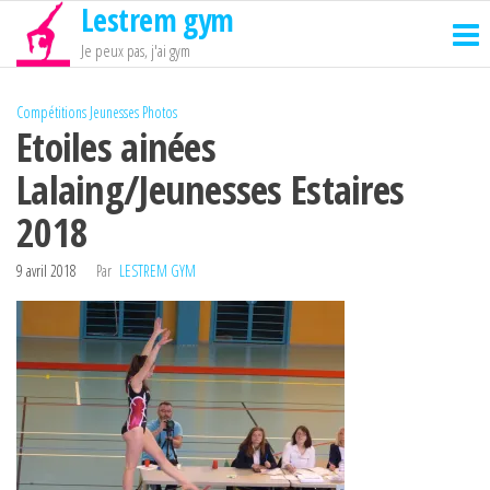
Lestrem gym
Passer
ce
Je peux pas, j'ai gym
contenu
Compétitions
Jeunesses
Photos
Etoiles ainées
Lalaing/Jeunesses Estaires
2018
9 avril 2018
Par
LESTREM GYM