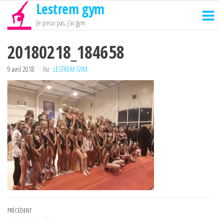
Lestrem gym
Passer
ce
Je peux pas, j'ai gym
contenu
20180218_184658
9 avril 2018
Par
LESTREM GYM
Navigation
Article
PRÉCÉDENT