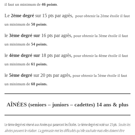
il faut un minimum de
46 points
.
Le
2ème degré
sur 15 pts par agrès,
pour obtenir la 2ème étoile il faut
un minimum de
50 points
.
le
3ème degré sur
16 pts par agrès,
pour obtenir la 3ème étoile il faut
un minimum de
54 points.
le
4ème degré sur
18 pts par agrès,
pour obtenir la 4ème étoile il faut
un minimum de
61 points.
le
5ème degré
sur 20 pts par agrès,
pour obtenir la 5ème étoile il faut
un minimum de
68 points.
AÎNÉES (seniors – juniors – cadettes) 14 ans & plus
Le 6ème degré est réservé aux Ainées qui passeront les Étoiles. Le 6ème degré est noté sur 23 pts.
Seules les
aînées peuvent le réaliser. La gymnaste met les difficultés qu’elle souhaite mais elles doivent être