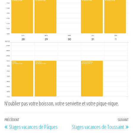
N’oublier pas votre boisson, votre serviette et votre pique-nique.
Navigation
Article
PRÉCÉDENT
SUIVANT
Art
Stages vacances de Pâques
Stages vacances de Toussaint
de
précédent
su