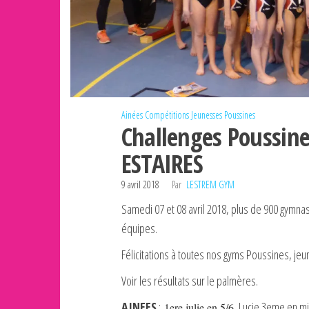
Ainées
Compétitions
Jeunesses
Poussines
Challenges Poussine
ESTAIRES
9 avril 2018
Par
LESTREM GYM
Samedi 07 et 08 avril 2018, plus de 900 gymnas
équipes.
Félicitations à toutes nos gyms Poussines, jeu
Voir les résultats sur le palmères.
AINEES
:
, Lucie 3eme en mi
1ere julie en 5/6