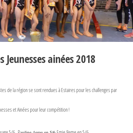
s Jeunesses ainées 2018
tes de la région se sont rendues à Estaires pour les challenges par
nesses et Ainées pour leur compétition !
xage 5/6 , P
,Emie 8eme en 5/6
auline 4eme en 5/6