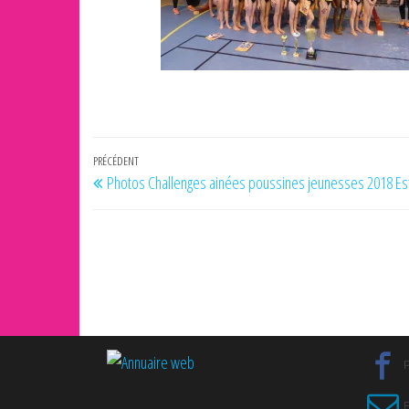
Navigation
Article
PRÉCÉDENT
Photos Challenges ainées poussines jeunesses 2018 Es
de
précédent
l’article