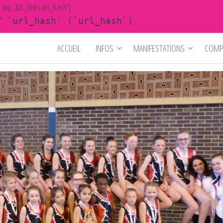
y 'wp_blc_links.url_hash']
Y `url_hash` (`url_hash`)
ACCUEIL
INFOS
MANIFESTATIONS
COMP