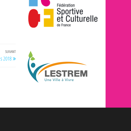
SUIVANT
Article
es 2018
suivant