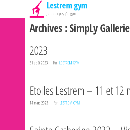
Lestrem gym
Passer
ce
Je peux pas, j'ai gym
contenu
Archives :
SimpLy Gallerie
2023
31 août 2023
Par
LESTREM GYM
Etoiles Lestrem – 11 et 12
14 mars 2023
Par
LESTREM GYM