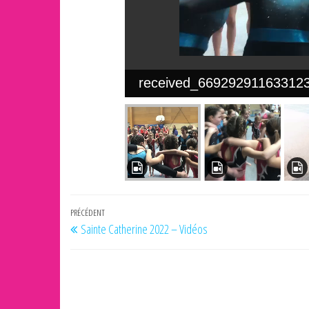
received_66929291163312
Navigation
Article
PRÉCÉDENT
Sainte Catherine 2022 – Vidéos
de
précédent
l’article