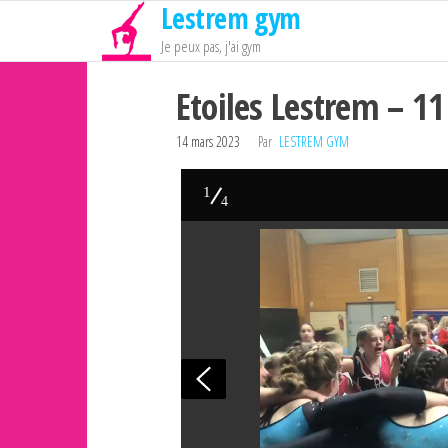
Lestrem gym
Passer
ce
Je peux pas, j'ai gym
contenu
Etoiles Lestrem – 1
14 mars 2023
Par
LESTREM GYM
1
4