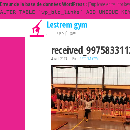
Erreur de la base de données WordPress :
[Duplicate entry '' for ke
ALTER TABLE `wp_blc_links` ADD UNIQUE KE
Lestrem gym
Passer
ce
Je peux pas, j'ai gym
contenu
received_99758331
4 avril 2023
Par
LESTREM GYM