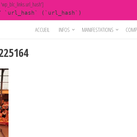
y 'wp_blc_links.url_hash']
Y `url_hash` (`url_hash`)
ACCUEIL
INFOS
MANIFESTATIONS
COMP
1225164