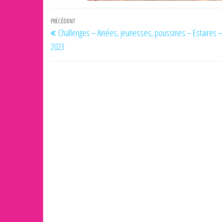
Navigation
Article
PRÉCÉDENT
Challenges – Ainées, jeunesses, poussines – Estaires – 
de
précédent
2023
l’article