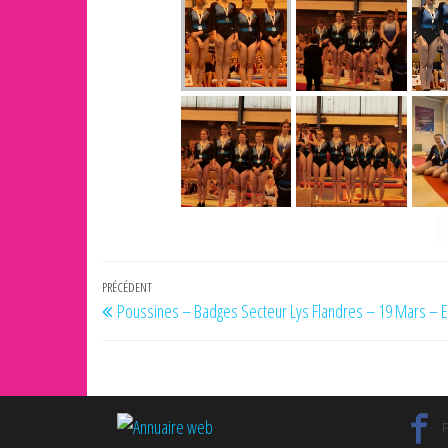
Navigation
Article
PRÉCÉDENT
Poussines – Badges Secteur Lys Flandres – 19 Mars – E
de
précédent
l’article