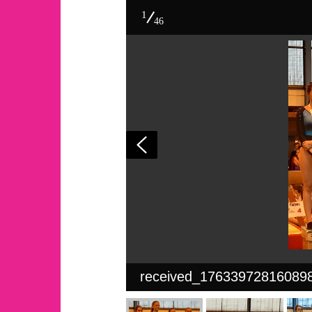
1
46
received_17633972816089