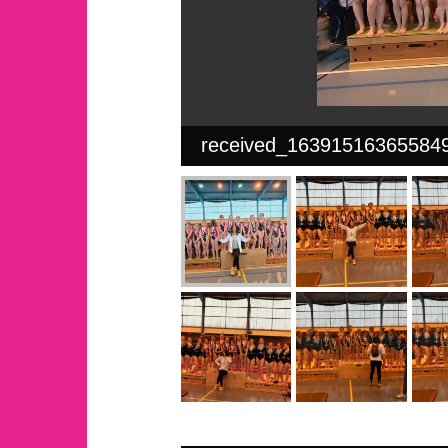
received_16391516365584