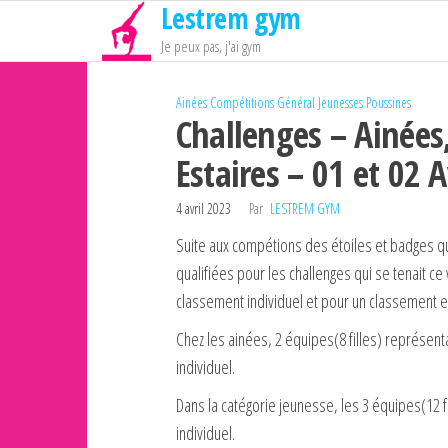
Lestrem gym
Passer
ce
Je peux pas, j'ai gym
contenu
Ainées
Compétitions
Général
Jeunesses
Poussines
Challenges – Ainées
Estaires – 01 et 02 A
4 avril 2023
Par
LESTREM GYM
Suite aux compétions des étoiles et badges q
qualifiées pour les challenges qui se tenait ce 
classement individuel et pour un classement 
Chez les ainées, 2 équipes(8 filles) représent
individuel.
Dans la catégorie jeunesse, les 3 équipes(12 fi
individuel.