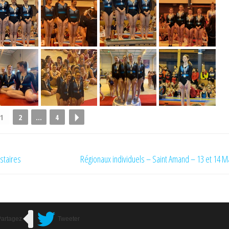
1
2
...
4
staires
Régionaux individuels – Saint Amand – 13 et 14 M