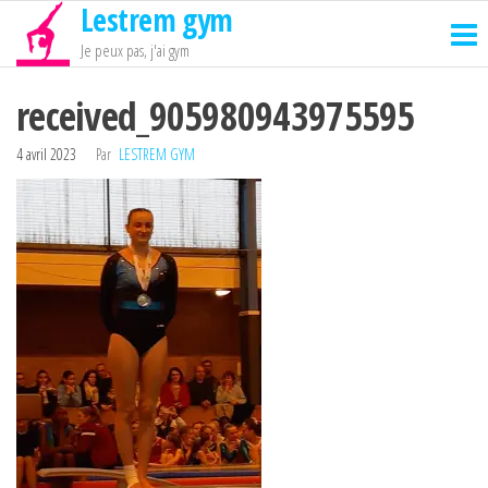
Lestrem gym
Passer
ce
Je peux pas, j'ai gym
contenu
received_905980943975595
4 avril 2023
Par
LESTREM GYM