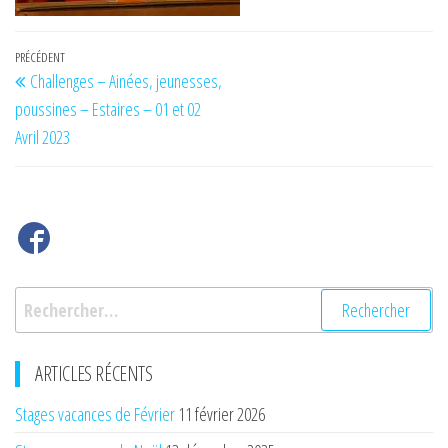
Navigation
Article
PRÉCÉDENT
Challenges – Ainées, jeunesses,
de
précédent
poussines – Estaires – 01 et 02
l’article
Avril 2023
Rechercher :
ARTICLES RÉCENTS
Stages vacances de Février
11 février 2026