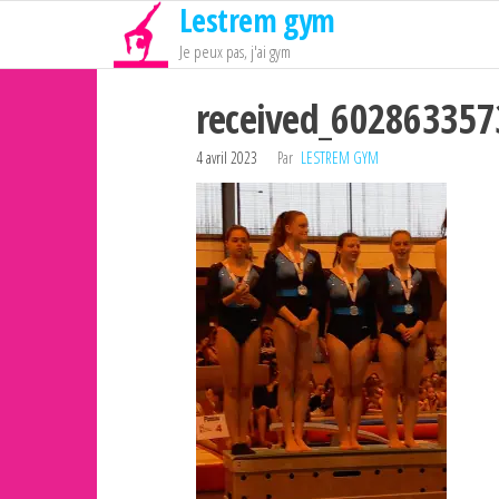
Lestrem gym
Passer
ce
Je peux pas, j'ai gym
contenu
received_60286335
4 avril 2023
Par
LESTREM GYM