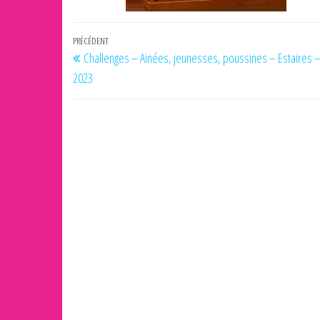
Navigation
Article
PRÉCÉDENT
Challenges – Ainées, jeunesses, poussines – Estaires – 
de
précédent
2023
l’article