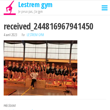
Lestrem gym
Passer
ce
Je peux pas, j'ai gym
contenu
received_244816967941450
4 avril 2023
Par
LESTREM GYM
Navigation
Article
PRÉCÉDENT