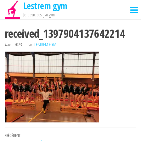
Lestrem gym
Passer
ce
Je peux pas, j'ai gym
contenu
received_1397904137642214
4 avril 2023
Par
LESTREM GYM
Navigation
Article
PRÉCÉDENT