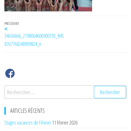
Navigation
Article
PRÉCÉDENT
de
précédent
34636666_2198064606900193_845
l’article
8767768248909824_n
Rechercher :
ARTICLES RÉCENTS
Stages vacances de Février
11 février 2026