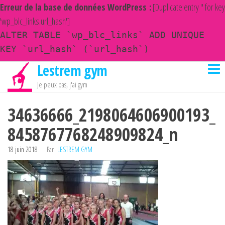
Erreur de la base de données WordPress :
[Duplicate entry '' for key
'wp_blc_links.url_hash']
ALTER TABLE `wp_blc_links` ADD UNIQUE
KEY `url_hash` (`url_hash`)
Lestrem gym
Passer
ce
Je peux pas, j'ai gym
contenu
34636666_2198064606900193_
8458767768248909824_n
18 juin 2018
Par
LESTREM GYM