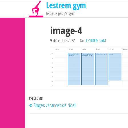
Lestrem gym
Passer
ce
Je peux pas, j'ai gym
contenu
image-4
9 décembre 2022
Par
LESTREM GYM
Navigation
Article
PRÉCÉDENT
Stages vacances de Noël
de
précédent
l’article