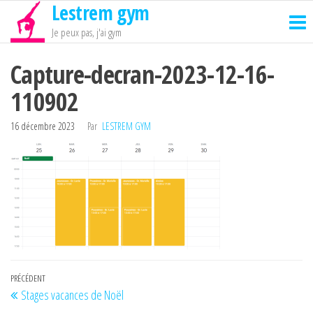
Lestrem gym
Passer
ce
Je peux pas, j'ai gym
contenu
Capture-decran-2023-12-16-
110902
16 décembre 2023
Par
LESTREM GYM
Navigation
Article
PRÉCÉDENT
Stages vacances de Noël
de
précédent