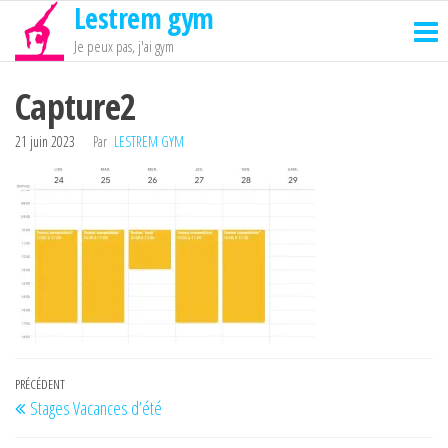
Lestrem gym
Passer
ce
Je peux pas, j'ai gym
contenu
Capture2
21 juin 2023
Par
LESTREM GYM
Navigation
Article
PRÉCÉDENT
Stages Vacances d’été
de
précédent