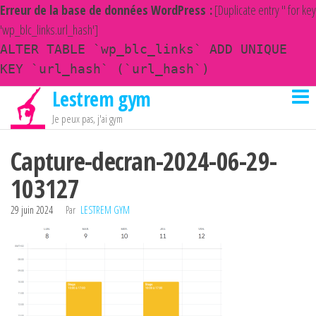
Erreur de la base de données WordPress :
[Duplicate entry '' for key
'wp_blc_links.url_hash']
ALTER TABLE `wp_blc_links` ADD UNIQUE
KEY `url_hash` (`url_hash`)
Lestrem gym
Passer
ce
Je peux pas, j'ai gym
contenu
Capture-decran-2024-06-29-
103127
29 juin 2024
Par
LESTREM GYM