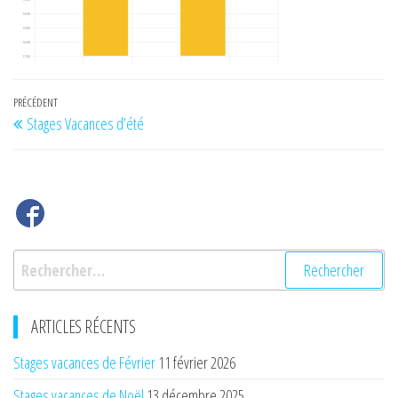
Navigation
Article
PRÉCÉDENT
Stages Vacances d’été
de
précédent
l’article
Rechercher :
ARTICLES RÉCENTS
Stages vacances de Février
11 février 2026
Stages vacances de Noël
13 décembre 2025