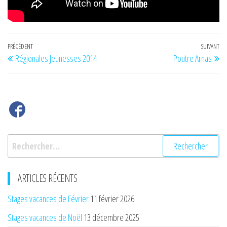
Navigation
Article
PRÉCÉDENT
SUIVANT
Art
Régionales Jeunesses 2014
Poutre Arnas
de
précédent
su
l’article
Rechercher :
ARTICLES RÉCENTS
Stages vacances de Février
11 février 2026
Stages vacances de Noël
13 décembre 2025