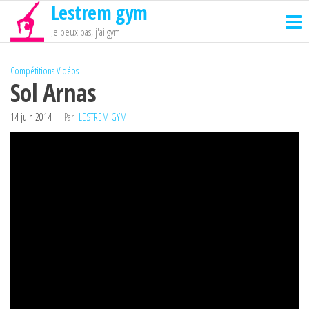
Lestrem gym
Passer
ce
Je peux pas, j'ai gym
contenu
Compétitions
Vidéos
Sol Arnas
14 juin 2014
Par
LESTREM GYM