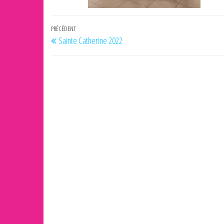
Navigation
Article
PRÉCÉDENT
Sainte Catherine 2022
de
précédent
l’article