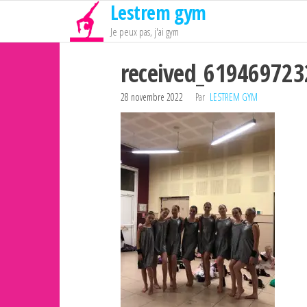
Lestrem gym
Passer
ce
Je peux pas, j'ai gym
contenu
received_61946972
28 novembre 2022
Par
LESTREM GYM