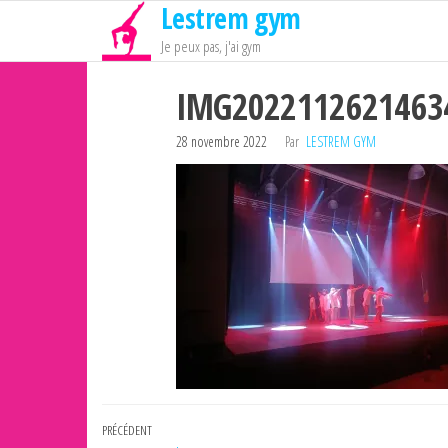
Lestrem gym
Passer
ce
Je peux pas, j'ai gym
contenu
IMG2022112621463
28 novembre 2022
Par
LESTREM GYM
Navigation
Article
PRÉCÉDENT