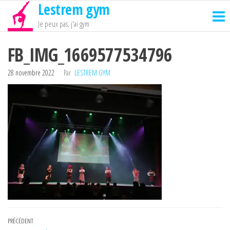
Lestrem gym
Passer
ce
Je peux pas, j'ai gym
contenu
FB_IMG_1669577534796
28 novembre 2022
Par
LESTREM GYM
Navigation
Article
PRÉCÉDENT