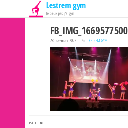
Lestrem gym
Passer
ce
Je peux pas, j'ai gym
contenu
FB_IMG_166957750
28 novembre 2022
Par
LESTREM GYM
Navigation
Article
PRÉCÉDENT