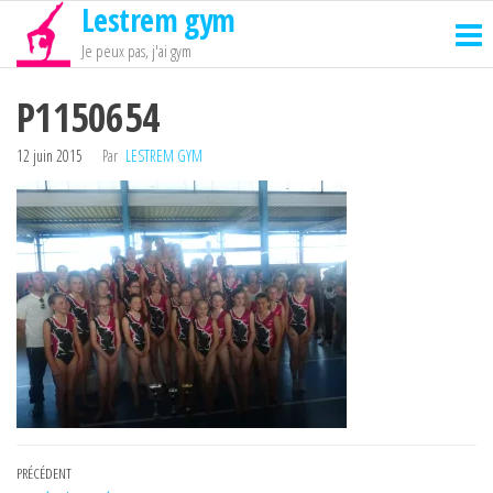
Lestrem gym
Passer
ce
Je peux pas, j'ai gym
contenu
P1150654
12 juin 2015
Par
LESTREM GYM
Navigation
Article
PRÉCÉDENT