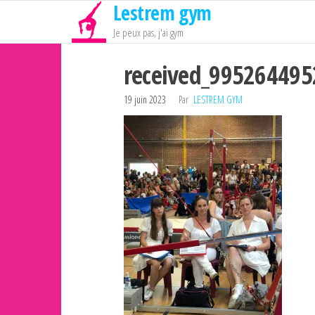
Lestrem gym
Passer
ce
Je peux pas, j'ai gym
contenu
received_99526449
19 juin 2023
Par
LESTREM GYM