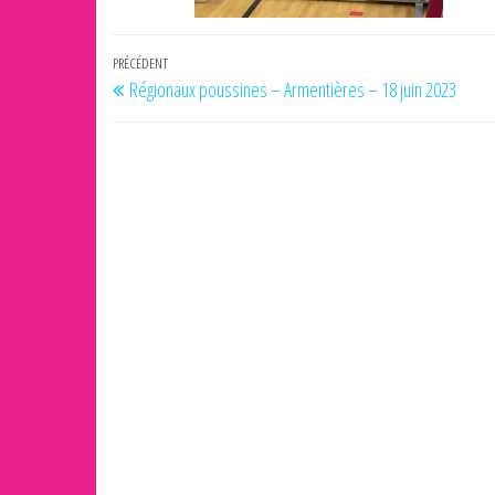
Navigation
Article
PRÉCÉDENT
Régionaux poussines – Armentières – 18 juin 2023
de
précédent
l’article