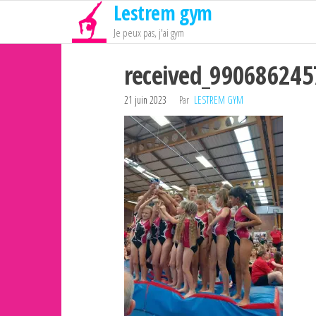
Lestrem gym
Passer
ce
Je peux pas, j'ai gym
contenu
received_99068624
21 juin 2023
Par
LESTREM GYM