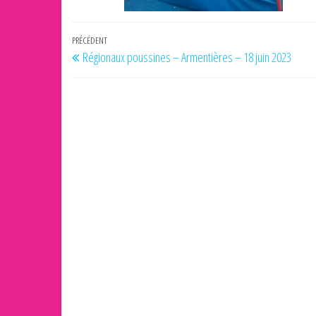
Navigation
Article
PRÉCÉDENT
Régionaux poussines – Armentières – 18 juin 2023
de
précédent
l’article