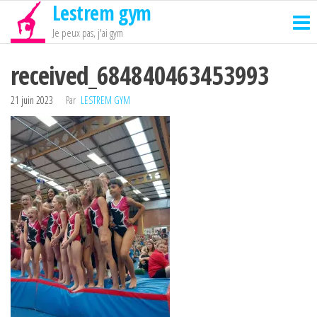
Lestrem gym
Passer
ce
Je peux pas, j'ai gym
contenu
received_684840463453993
21 juin 2023
Par
LESTREM GYM