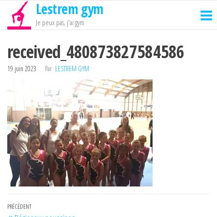
Lestrem gym
Passer
ce
Je peux pas, j'ai gym
contenu
received_480873827584586
19 juin 2023
Par
LESTREM GYM
Navigation
Article
PRÉCÉDENT