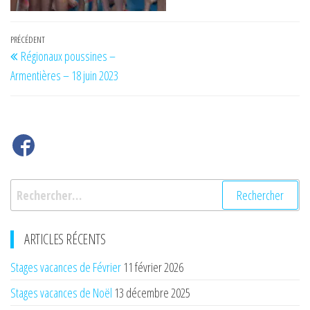
Navigation
Article
PRÉCÉDENT
Régionaux poussines –
de
précédent
Armentières – 18 juin 2023
l’article
Rechercher :
ARTICLES RÉCENTS
Stages vacances de Février
11 février 2026
Stages vacances de Noël
13 décembre 2025