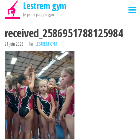
Lestrem gym
Passer
ce
Je peux pas, j'ai gym
contenu
received_2586951788125984
21 juin 2023
Par
LESTREM GYM