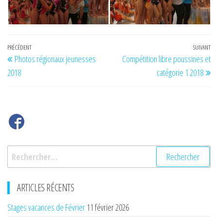
Navigation
Article
PRÉCÉDENT
SUIVANT
Art
Photos régionaux jeunesses
Compétition libre poussines et
de
précédent
su
2018
catégorie 1 2018
l’article
Rechercher :
ARTICLES RÉCENTS
Stages vacances de Février
11 février 2026