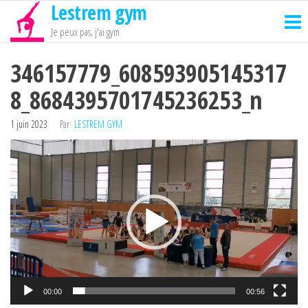
Lestrem gym
Passer
ce
Je peux pas, j'ai gym
contenu
346157779_608593905145317
8_8684395701745236253_n
1 juin 2023
Par
LESTREM GYM
Lecteur
vidéo
00:00
00:56