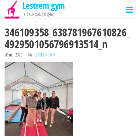
Lestrem gym
Passer
ce
Je peux pas, j'ai gym
contenu
346109358_638781967610826_
4929501056796913514_n
20 mai 2023
Par
LESTREM GYM