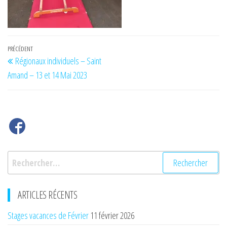
Navigation
Article
PRÉCÉDENT
Régionaux individuels – Saint
de
précédent
Amand – 13 et 14 Mai 2023
l’article
Rechercher :
ARTICLES RÉCENTS
Stages vacances de Février
11 février 2026