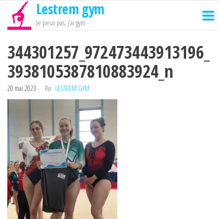
Lestrem gym
Passer
ce
Je peux pas, j'ai gym
contenu
344301257_972473443913196_
3938105387810883924_n
20 mai 2023
Par
LESTREM GYM