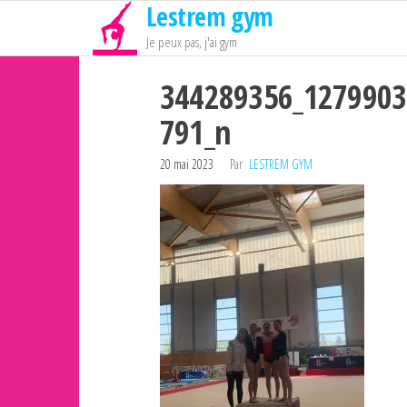
Lestrem gym
Passer
ce
Je peux pas, j'ai gym
contenu
344289356_127990
791_n
20 mai 2023
Par
LESTREM GYM