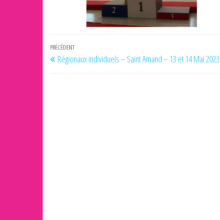
Navigation
Article
PRÉCÉDENT
Régionaux individuels – Saint Amand – 13 et 14 Mai 2023
de
précédent
l’article