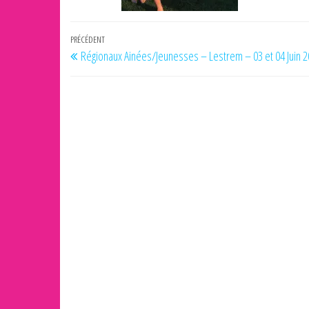
Navigation
Article
PRÉCÉDENT
Régionaux Ainées/Jeunesses – Lestrem – 03 et 04 Juin 
de
précédent
l’article