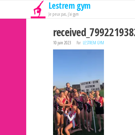
Lestrem gym
Passer
ce
Je peux pas, j'ai gym
contenu
received_79922193
10 juin 2023
Par
LESTREM GYM