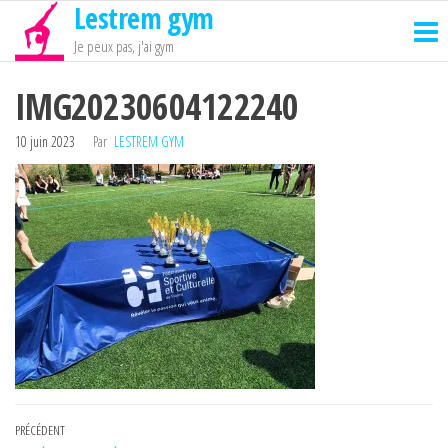
Lestrem gym
Passer
ce
Je peux pas, j'ai gym
contenu
IMG20230604122240
10 juin 2023
Par
LESTREM GYM
Navigation
Article
PRÉCÉDENT