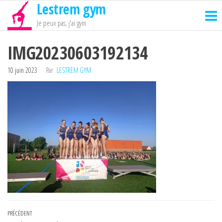
Lestrem gym
Passer
ce
Je peux pas, j'ai gym
contenu
IMG20230603192134
10 juin 2023
Par
LESTREM GYM
Navigation
Article
PRÉCÉDENT