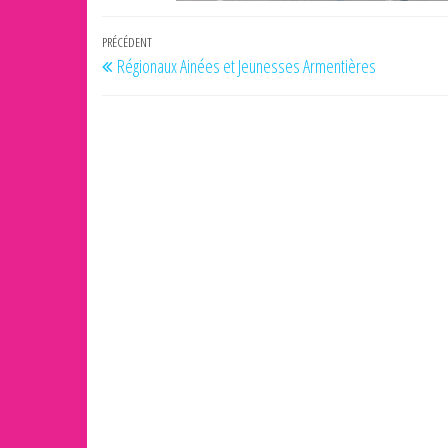
Navigation
Article
PRÉCÉDENT
Régionaux Ainées et Jeunesses Armentières
de
précédent
l’article