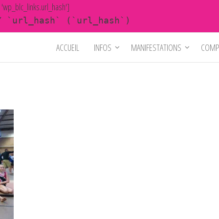
y 'wp_blc_links.url_hash']
Y `url_hash` (`url_hash`)
ACCUEIL
INFOS
MANIFESTATIONS
COMP