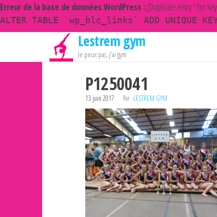
Erreur de la base de données WordPress :
[Duplicate entry '' for ke
ALTER TABLE `wp_blc_links` ADD UNIQUE KE
Lestrem gym
Passer
ce
Je peux pas, j'ai gym
contenu
P1250041
13 juin 2017
Par
LESTREM GYM