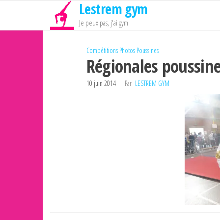
Lestrem gym
Passer
ce
Je peux pas, j'ai gym
contenu
Compétitions
Photos
Poussines
Régionales poussin
10 juin 2014
Par
LESTREM GYM