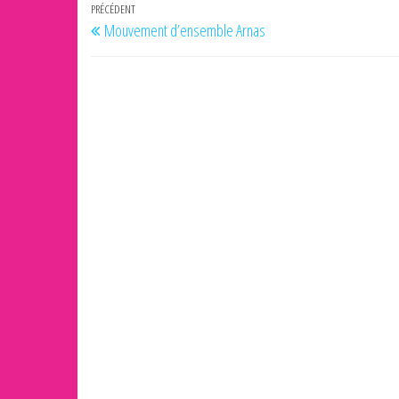
Navigation
Article
PRÉCÉDENT
Mouvement d’ensemble Arnas
de
précédent
l’article