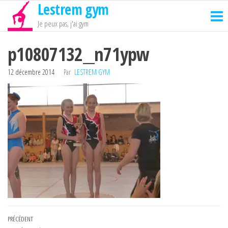
Lestrem gym
Passer
ce
Je peux pas, j'ai gym
contenu
p10807132__n71ypw
12 décembre 2014
Par
LESTREM GYM
Navigation
Article
PRÉCÉDENT