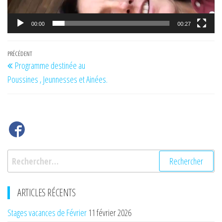
00:00
00:27
Navigation
Article
PRÉCÉDENT
Programme destinée au
de
précédent
Poussines , Jeunnesses et Ainées.
l’article
Rechercher :
ARTICLES RÉCENTS
Stages vacances de Février
11 février 2026