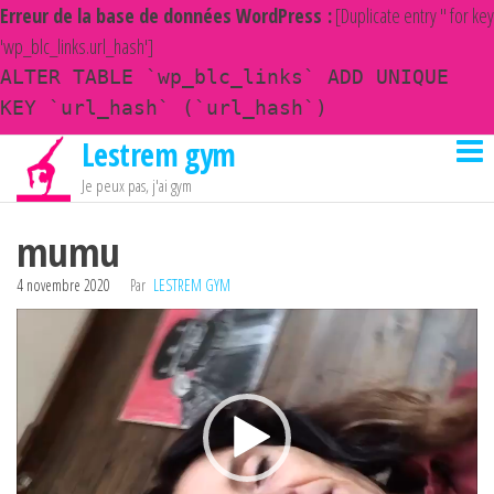
Erreur de la base de données WordPress :
[Duplicate entry '' for key
'wp_blc_links.url_hash']
ALTER TABLE `wp_blc_links` ADD UNIQUE
KEY `url_hash` (`url_hash`)
Lestrem gym
Passer
ce
Je peux pas, j'ai gym
contenu
mumu
4 novembre 2020
Par
LESTREM GYM
Lecteur
vidéo