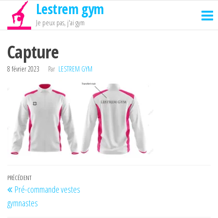
Lestrem gym
Passer
ce
Je peux pas, j'ai gym
contenu
Capture
8 février 2023
Par
LESTREM GYM
Navigation
Article
PRÉCÉDENT
Pré-commande vestes
de
précédent
gymnastes
l’article