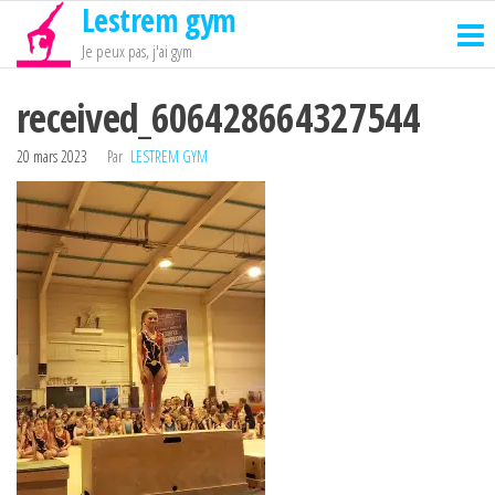
Lestrem gym
Passer
ce
Je peux pas, j'ai gym
contenu
received_606428664327544
20 mars 2023
Par
LESTREM GYM