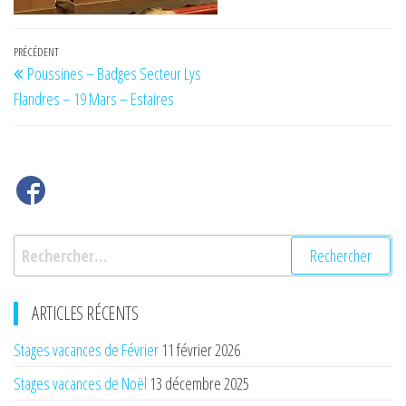
Navigation
Article
PRÉCÉDENT
Poussines – Badges Secteur Lys
de
précédent
Flandres – 19 Mars – Estaires
l’article
Rechercher :
ARTICLES RÉCENTS
Stages vacances de Février
11 février 2026
Stages vacances de Noël
13 décembre 2025