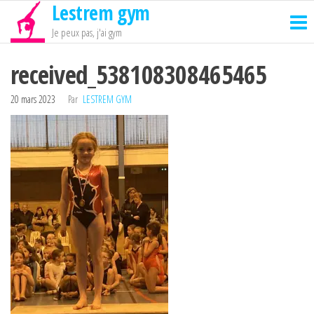
Lestrem gym
Passer
ce
Je peux pas, j'ai gym
contenu
received_538108308465465
20 mars 2023
Par
LESTREM GYM