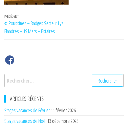
Navigation
Article
PRÉCÉDENT
Poussines – Badges Secteur Lys
de
précédent
Flandres – 19 Mars – Estaires
l’article
Rechercher :
ARTICLES RÉCENTS
Stages vacances de Février
11 février 2026
Stages vacances de Noël
13 décembre 2025