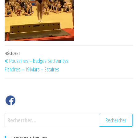
Navigation
Article
PRÉCÉDENT
Poussines – Badges Secteur Lys
de
précédent
Flandres – 19 Mars – Estaires
l’article
Rechercher :