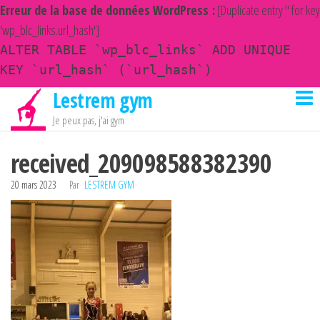
Erreur de la base de données WordPress :
[Duplicate entry '' for key
'wp_blc_links.url_hash']
ALTER TABLE `wp_blc_links` ADD UNIQUE
KEY `url_hash` (`url_hash`)
Lestrem gym
Passer
ce
Je peux pas, j'ai gym
contenu
received_209098588382390
20 mars 2023
Par
LESTREM GYM