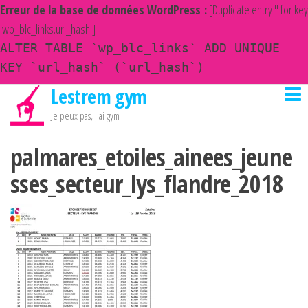
Erreur de la base de données WordPress :
[Duplicate entry '' for key
'wp_blc_links.url_hash']
ALTER TABLE `wp_blc_links` ADD UNIQUE
KEY `url_hash` (`url_hash`)
Lestrem gym
Passer
ce
Je peux pas, j'ai gym
contenu
palmares_etoiles_ainees_jeune
sses_secteur_lys_flandre_2018