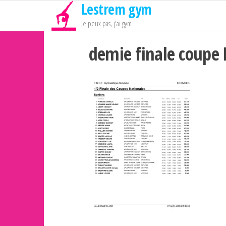
Lestrem gym
Passer
ce
Je peux pas, j'ai gym
contenu
demie finale coupe 