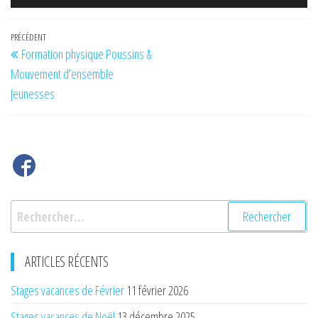
Navigation
Article
PRÉCÉDENT
Formation physique Poussins &
de
précédent
Mouvement d’ensemble
l’article
Jeunesses
Rechercher :
ARTICLES RÉCENTS
Stages vacances de Février
11 février 2026
Stages vacances de Noël
13 décembre 2025