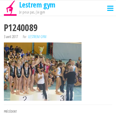
Lestrem gym
Passer
ce
Je peux pas, j'ai gym
contenu
P1240089
3 avril 2017
Par
LESTREM GYM
Navigation
Article
PRÉCÉDENT