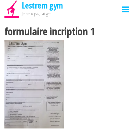
Lestrem gym
Passer
ce
Je peux pas, j'ai gym
contenu
formulaire incription 1